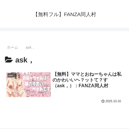
【無料フル】FANZA同人村
ホーム
ask，
ask，
【無料】ママとおねーちゃんは私
ask，
のかわいいヘ？ットて？す
（ask，）：FANZA同人村
2025.10.16