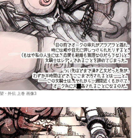
望・外伝 上巻 画像3