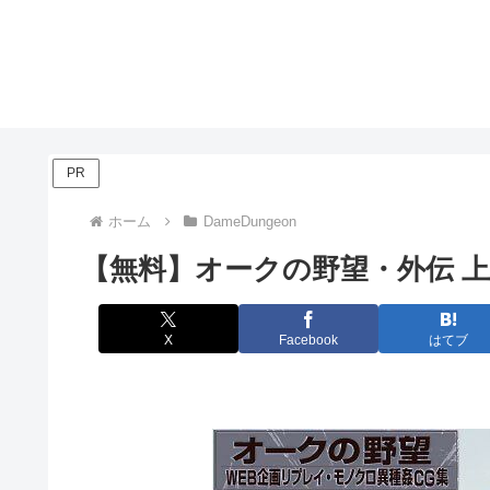
PR
ホーム
DameDungeon
【無料】オークの野望・外伝 上
X
Facebook
はてブ