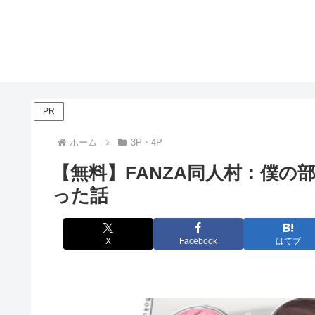
PR
ホーム
3P・4P
【無料】FANZA同人村：僕
った話
X
Facebook
はてブ