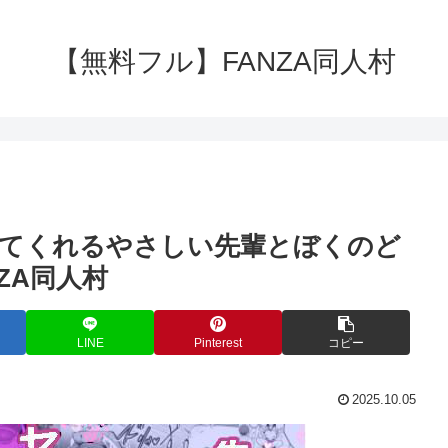
【無料フル】FANZA同人村
いてくれるやさしい先輩とぼくのど
ZA同人村
LINE
Pinterest
コピー
2025.10.05