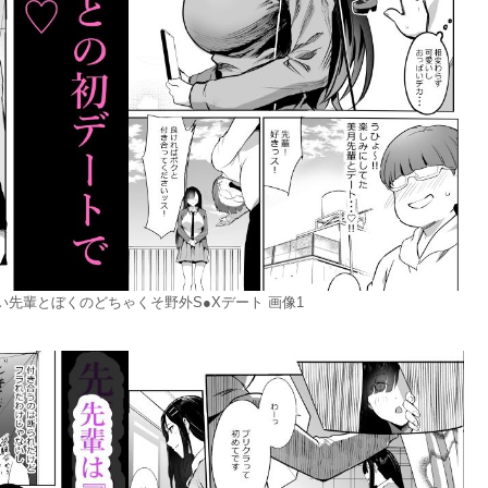
先輩とぼくのどちゃくそ野外S●Xデート 画像1