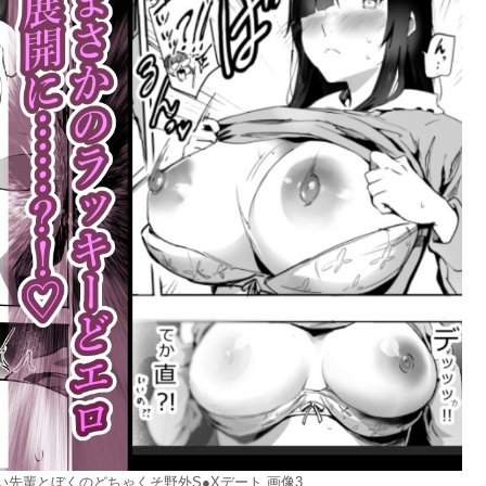
先輩とぼくのどちゃくそ野外S●Xデート 画像3