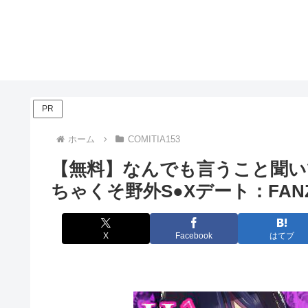
PR
ホーム
COMITIA153
【無料】なんでも言うこと聞
ちゃくそ野外S●Xデート：FAN
X
Facebook
はてブ