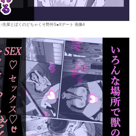
先輩とぼくのどちゃくそ野外S●Xデート 画像4