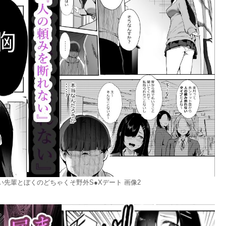
先輩とぼくのどちゃくそ野外S●Xデート 画像2