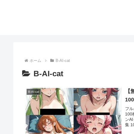
ホーム
B-AI-cat
B-AI-cat
【無料】
B-AI-cat
10
フル
10
ンA
集 1