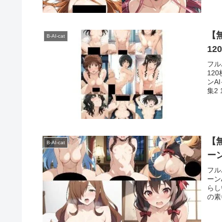
【無料】ア
B-AI-cat
12
フル
12
ンA
集2 
【無
B-AI-cat
フル
ーン
らし
の素