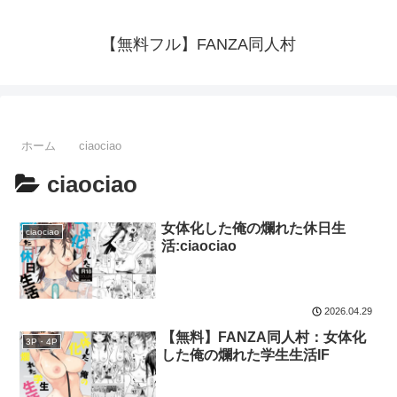
【無料フル】FANZA同人村
ホーム
ciaociao
ciaociao
女体化した俺の爛れた休日生
ciaociao
活:ciaociao
2026.04.29
【無料】FANZA同人村：女体化
3P・4P
した俺の爛れた学生生活IF