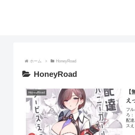
ホーム
HoneyRoad
HoneyRoad
【
HoneyRoad
え
フル
ろ：
配達
スえ