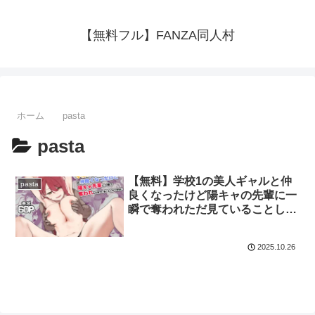
【無料フル】FANZA同人村
ホーム
pasta
pasta
【無料】学校1の美人ギャルと仲
pasta
良くなったけど陽キャの先輩に一
瞬で奪われただ見ていることしか
できない（pasta）：FANZA同人
村
2025.10.26